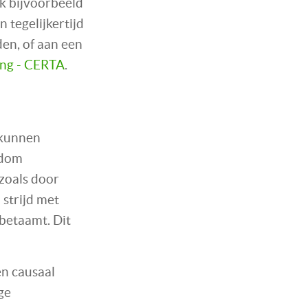
nk bijvoorbeeld
 tegelijkertijd
en, of aan een
ng - CERTA
.
d kunnen
ndom
(zoals door
 strijd met
betaamt. Dit
en causaal
ge