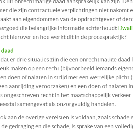
ok uit onrechtmatige daad aansprakelijk kan zijn. De
r die zijn contractuele verplichtingen niet nakomt en
aakt aan eigendommen van de opdrachtgever of derd
astgoed die belangrijke informatie achterhoudt
Dwali
cht hierover en hoe werkt dit in de procespraktijk?
 daad
dat er drie situaties zijn die een onrechtmatige daa
reuk maken op een recht (bijvoorbeeld iemands eige
en doen of nalaten in strijd met een wettelijke plicht 
een aanrijding veroorzaken) en een doen of nalaten in
s ongeschreven recht in het maatschappelijk verkeer 
meestal samengevat als onzorgvuldig handelen.
ok aan de overige vereisten is voldaan, zoals schade 
de gedraging en die schade, is sprake van een volledi