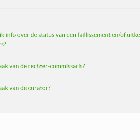
k info over de status van een faillissement en/of uitk
rs?
taak van de rechter-commissaris?
taak van de curator?
Juridische informatie:
Algemene Voorwaarden