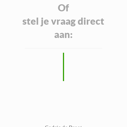
Of
Klachtenregeling
Privacyverklaring
stel je vraag direct
Rechtsgebiedenregister
aan:
Evaluatieformulier
Rechten & informatie voor natuurlijke
personen, wederpartijen