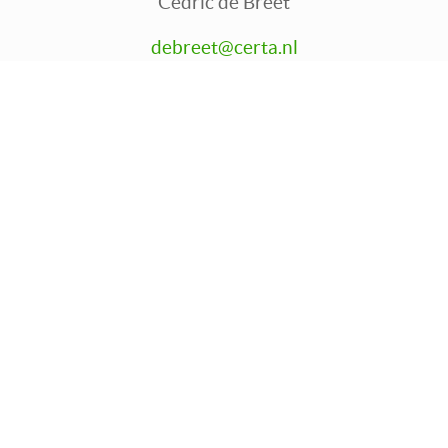
Cedric de Breet
Privacyverkl
debreet@certa.nl
&
06 41056796
AV
koppeling