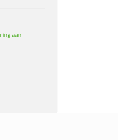
ering aan
Snel naar:
Expertises