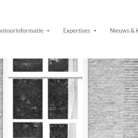
ader
ntoorinformatie
Expertises
Nieuws & 
chts