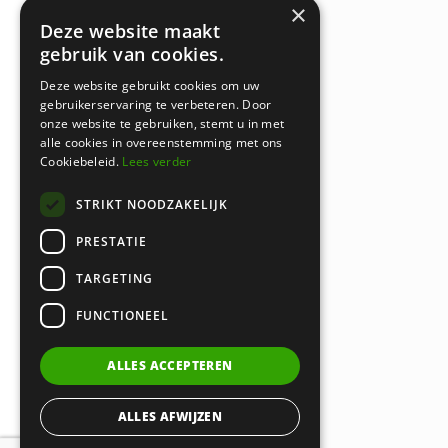
×
Amsterdam
Deze website maakt
Keizersgracht 620
gebruik van cookies.
1017 ER Amsterdam
Deze website gebruikt cookies om uw
gebruikerservaring te verbeteren. Door
onze website te gebruiken, stemt u in met
Bussum
alle cookies in overeenstemming met ons
Cookiebeleid.
Lees verder
Brediusweg 20
1401 AG Bussum
STRIKT NOODZAKELIJK
PRESTATIE
020 521 6699 |
info@certa.nl
TARGETING
FUNCTIONEEL
KvK: 34342484 | BTW nr:
8208.79.368.B01
ALLES ACCEPTEREN
ALLES AFWIJZEN