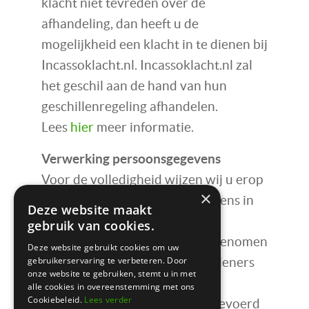
klacht niet tevreden over de
afhandeling, dan heeft u de
mogelijkheid een klacht in te dienen bij
Incassoklacht.nl. Incassoklacht.nl zal
het geschil aan de hand van hun
geschillenregeling afhandelen.
Lees
hier
meer informatie.
Verwerking persoonsgegevens
Voor de volledigheid wijzen wij u erop
×
dat de door u verstrekte gegevens in
Deze website maakt
verband met de onderliggende
gebruik van cookies.
overeenkomst(en) worden opgenomen
Deze website gebruikt cookies om uw
gebruikerservaring te verbeteren. Door
in de door de incassodienstverleners
onze website te gebruiken, stemt u in met
gevoerde registraties. Deze
alle cookies in overeenstemming met ons
Cookiebeleid.
Lees verder
persoonsregistraties worden gevoerd