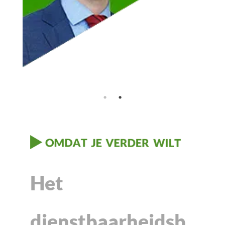
Het
dienstbaarheidsb