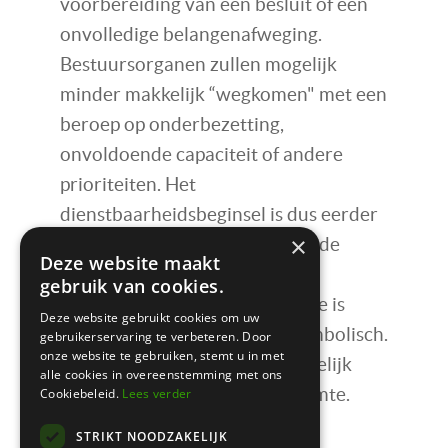
voorbereiding van een besluit of een
onvolledige belangenafweging.
Bestuursorganen zullen mogelijk
minder makkelijk “wegkomen" met een
beroep op onderbezetting,
onvoldoende capaciteit of andere
prioriteiten. Het
dienstbaarheidsbeginsel is dus eerder
×
een handelingsperspectief van de
Deze website maakt
overheid dan een juridisch
gebruik van cookies.
instrumentarium. De codificatie is
Deze website gebruikt cookies om uw
daarentegen wel meer dan symbolisch.
gebruikerservaring te verbeteren. Door
onze website te gebruiken, stemt u in met
Bestuursorganen worden namelijk
alle cookies in overeenstemming met ons
begrensd in hun beslissingsruimte.
Cookiebeleid.
Lees verder
STRIKT NOODZAKELIJK
Tot slot