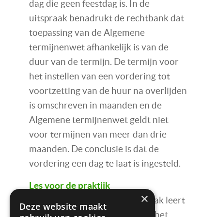
dag die geen feestdag is. In de
uitspraak benadrukt de rechtbank dat
toepassing van de Algemene
termijnenwet afhankelijk is van de
duur van de termijn. De termijn voor
het instellen van een vordering tot
voortzetting van de huur na overlijden
is omschreven in maanden en de
Algemene termijnenwet geldt niet
voor termijnen van meer dan drie
maanden. De conclusie is dat de
vordering een dag te laat is ingesteld.
Les voor de praktijk
×
De hiervoor genoemde uitspraak leert
Deze website maakt
dat men beter het zekere voor het