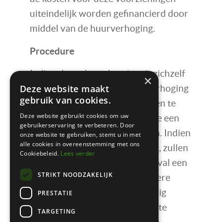
uiteindelijk worden gefinancierd door
middel van de huurverhoging.
Procedure
Indien de verhuurder niet uit zichzelf
×
Deze website maakt
bereid is om tegen een huurverhoging
gebruik van cookies.
energiebesparende maatregelen te
Deze website gebruikt cookies om uw
treffen, kan de huurder daartoe een
gebruikerservaring te verbeteren. Door
verzoek bij de rechter indienen. Indien
onze website te gebruiken, stemt u in met
alle cookies in overeenstemming met ons
de vraag bij de rechter voorligt, zullen
Cookiebeleid.
Lees verder
de omstandigheden van het geval een
STRIKT NOODZAKELIJK
rol spelen. Er wordt onder andere
meegewogen of het bouwkundig
PRESTATIE
mogelijk is om de maatregelen te
TARGETING