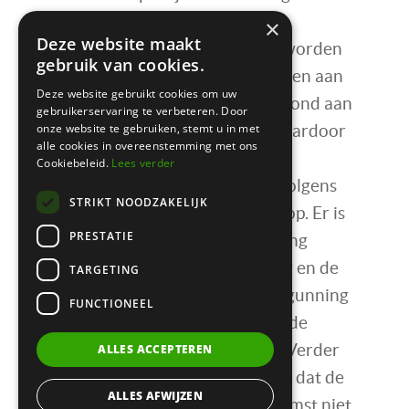
de Staat op grond van een
×
Deze website maakt
belangenafweging toch moet worden
gebruik van cookies.
verboden om uitvoering te geven aan
Deze website gebruikt cookies om uw
zijn voornemen om de extra grond aan
gebruikerservaring te verbeteren. Door
onze website te gebruiken, stemt u in met
Fastned te verhuren, omdat daardoor
alle cookies in overeenstemming met ons
een onomkeerbare situatie zal
Cookiebeleid.
Lees verder
ontstaan. Dit standpunt gaat volgens
STRIKT NOODZAKELIJK
de Voorzieningenrechter niet op. Er is
PRESTATIE
immers sprake van een koppeling
tussen de vergunningverlening en de
TARGETING
huurovereenkomst. Als de vergunning
FUNCTIONEEL
eindigt/wegvalt dan komt ook de
huurovereenkomst ten einde. Verder
ALLES ACCEPTEREN
wordt in aanmerking genomen dat de
ALLES AFWIJZEN
vergunning en huurovereenkomst niet