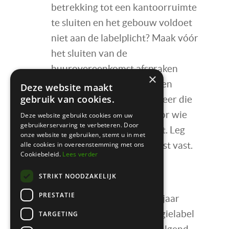
betrekking tot een kantoorruimte
te sluiten en het gebouw voldoet
niet aan de labelplicht? Maak vóór
het sluiten van de
huurovereenkomst afspraken
×
over welke werkzaamheden
Deze website maakt
gebruik van cookies.
uitgevoerd worden, wanneer die
worden uitgevoerd en voor wie
Deze website gebruikt cookies om uw
gebruikerservaring te verbeteren. Door
de kosten daarvoor draagt. Leg
onze website te gebruiken, stemt u in met
alle cookies in overeenstemming met ons
dit in de huurovereenkomst vast.
Cookiebeleid.
Lees verder
Conclusie en in de praktijk
STRIKT NOODZAKELIJK
PRESTATIE
De conclusie is dat binnen een jaar
kantoorruimtes over een energielabel
TARGETING