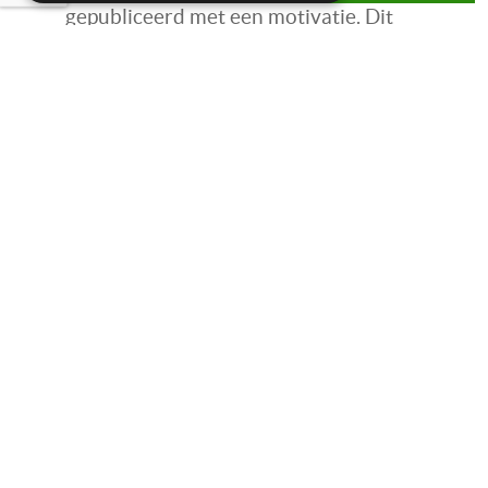
gepubliceerd met een motivatie. Dit
geldt dus ook op het moment dat het
overheidslichaam een plan heeft
ontwikkeld waar maar één partij aan
kan voldoen.
Heb je naar aanleiding van het
bovenstaande vragen over de verkoop
door de gemeente, de mogelijke
schadevergoeding of overige vragen,
neem contact op met
Louise Strating
of het vastgoed team.