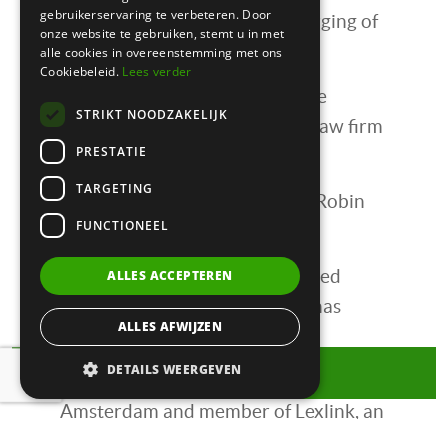
gebruikerservaring te verbeteren. Door
involves wireless dynamic charging of
onze website te gebruiken, stemt u in met
cars while driving.
alle cookies in overeenstemming met ons
Cookiebeleid.
Lees verder
Certa advised the client in close
STRIKT NOODZAKELIJK
cooperation with the German law firm
PRESTATIE
Gabler & Partner.
TARGETING
Certa’s team included partner Robin
FUNCTIONEEL
de Jong.
Gabler & Partner’s team included
ALLES ACCEPTEREN
amongst others partner Dr. Jonas
ALLES AFWIJZEN
Pape.
DETAILS WEERGEVEN
Heb je een vraag over dit artikel?
Certa Advocaten is a law firm in
Amsterdam and member of Lexlink, an
international network of law firms.