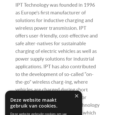
IPT Technology was founded in 1996
as Europe’s first manufacturer of
solutions for inductive charging and
wireless power transmission. IPT
offers user-friendly, cost-effective and
safe alter-natives for sustainable
charging of electric vehicles as well as
power supply solutions for industrial
applications. IPT has also contributed
to the development of so-called “on-
the-go” wireless charg-ing, where
vehicles are charged during short
×
stops, for example at bus stops or
Deze website maakt
ferries. The most promising technology
gebruik van cookies.
lies in IPT’s e-mobility concept, which
Deze website gebruikt cookies om uw