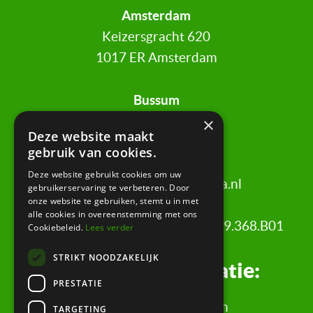
Amsterdam
Keizersgracht 620
1017 ER Amsterdam
Bussum
Brediusweg 20
×
Deze website maakt
1401 AG Bussum
gebruik van cookies.
Deze website gebruikt cookies om uw
020 521 6699 |
info@certa.nl
gebruikerservaring te verbeteren. Door
onze website te gebruiken, stemt u in met
alle cookies in overeenstemming met ons
KvK: 34342484 | BTW nr: 8208.79.368.B01
Cookiebeleid.
Lees verder
STRIKT NOODZAKELIJK
Juridische informatie:
PRESTATIE
Algemene Voorwaarden
TARGETING