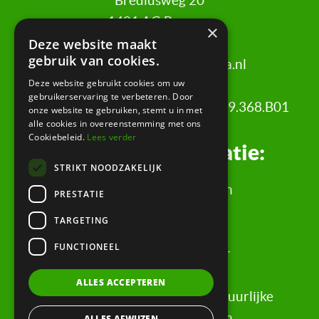
Brediusweg 20
1401 AG Bussum
×
Deze website maakt
gebruik van cookies.
020 521 6699 |
info@certa.nl
Deze website gebruikt cookies om uw
gebruikerservaring te verbeteren. Door
KvK: 34342484 | BTW nr: 8208.79.368.B01
onze website te gebruiken, stemt u in met
alle cookies in overeenstemming met ons
Cookiebeleid.
Lees verder
Juridische informatie:
STRIKT NOODZAKELIJK
Algemene Voorwaarden
PRESTATIE
Klachtenregeling
TARGETING
Privacyverklaring
FUNCTIONEEL
Rechtsgebiedenregister
Evaluatieformulier
ALLES ACCEPTEREN
Rechten & informatie voor natuurlijke
personen, wederpartijen
ALLES AFWIJZEN