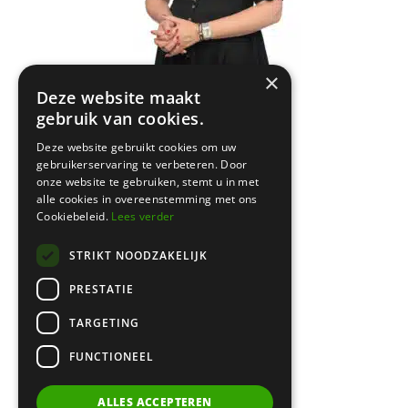
×
Amsterdam
Deze website maakt
Keizersgracht 620
gebruik van cookies.
← zie vorige artikel
1017 ER Amsterdam
Deze website gebruikt cookies om uw
gebruikerservaring te verbeteren. Door
onze website te gebruiken, stemt u in met
Bussum
alle cookies in overeenstemming met ons
Cookiebeleid.
Lees verder
Brediusweg 20
1401 AG Bussum
STRIKT NOODZAKELIJK
PRESTATIE
020 521 6699 |
info@certa.nl
TARGETING
FUNCTIONEEL
KvK: 34342484 | BTW nr:
8208.79.368.B01
ALLES ACCEPTEREN