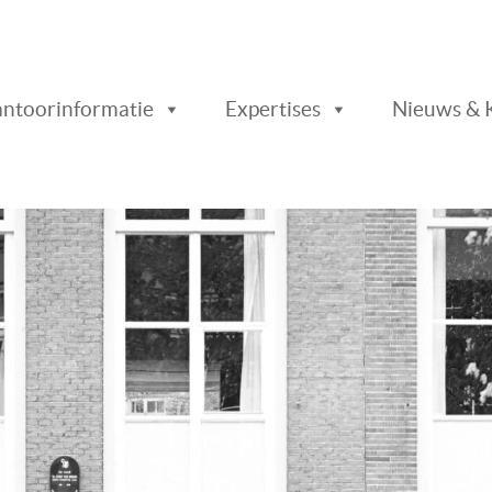
ader
ntoorinformatie
Expertises
Nieuws & 
chts