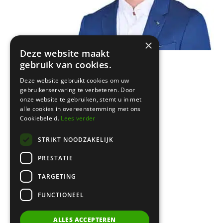
×
Amsterdam
Deze website maakt
Keizersgracht 620
gebruik van cookies.
← zie vorige artikel
1017 ER Amsterdam
Deze website gebruikt cookies om uw
gebruikerservaring te verbeteren. Door
onze website te gebruiken, stemt u in met
Bussum
alle cookies in overeenstemming met ons
Cookiebeleid.
Lees verder
Brediusweg 20
1401 AG Bussum
STRIKT NOODZAKELIJK
PRESTATIE
020 521 6699 |
info@certa.nl
TARGETING
FUNCTIONEEL
KvK: 34342484 | BTW nr:
8208.79.368.B01
ALLES ACCEPTEREN