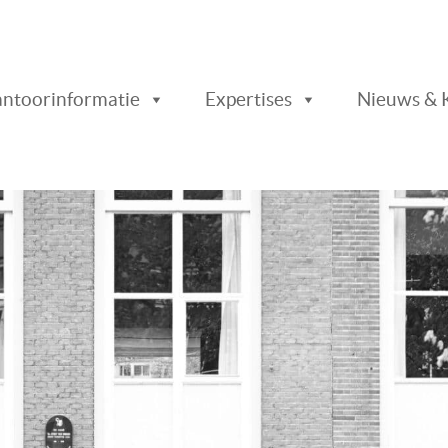
ader
ntoorinformatie
Expertises
Nieuws & 
chts