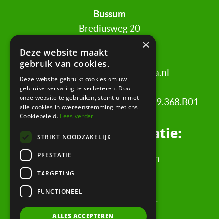
Bussum
Brediusweg 20
×
1401 AG Bussum
Deze website maakt
gebruik van cookies.
020 521 6699 |
info@certa.nl
Deze website gebruikt cookies om uw
gebruikerservaring te verbeteren. Door
onze website te gebruiken, stemt u in met
KvK: 34342484 | BTW nr: 8208.79.368.B01
alle cookies in overeenstemming met ons
Cookiebeleid.
Lees verder
Juridische informatie:
STRIKT NOODZAKELIJK
PRESTATIE
Algemene Voorwaarden
Klachtenregeling
TARGETING
Privacyverklaring
FUNCTIONEEL
Rechtsgebiedenregister
ALLES ACCEPTEREN
Evaluatieformulier