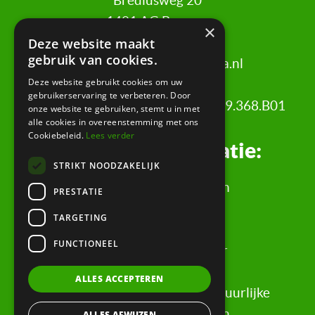
Brediusweg 20
1401 AG Bussum
×
Deze website maakt
gebruik van cookies.
020 521 6699 |
info@certa.nl
Deze website gebruikt cookies om uw
gebruikerservaring te verbeteren. Door
KvK: 34342484 | BTW nr: 8208.79.368.B01
onze website te gebruiken, stemt u in met
alle cookies in overeenstemming met ons
Cookiebeleid.
Lees verder
Juridische informatie:
STRIKT NOODZAKELIJK
Algemene Voorwaarden
PRESTATIE
Klachtenregeling
TARGETING
Privacyverklaring
FUNCTIONEEL
Rechtsgebiedenregister
Evaluatieformulier
ALLES ACCEPTEREN
Rechten & informatie voor natuurlijke
personen, wederpartijen
ALLES AFWIJZEN