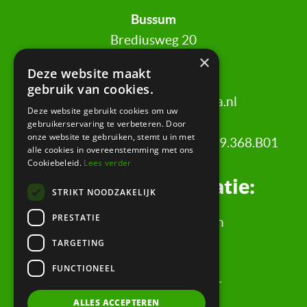
Bussum
Brediusweg 20
×
1401 AG Bussum
Deze website maakt
gebruik van cookies.
020 521 6699 |
info@certa.nl
Deze website gebruikt cookies om uw
gebruikerservaring te verbeteren. Door
onze website te gebruiken, stemt u in met
KvK: 34342484 | BTW nr: 8208.79.368.B01
alle cookies in overeenstemming met ons
Cookiebeleid.
Lees verder
Juridische informatie:
STRIKT NOODZAKELIJK
PRESTATIE
Algemene Voorwaarden
Klachtenregeling
TARGETING
Privacyverklaring
FUNCTIONEEL
Rechtsgebiedenregister
ALLES ACCEPTEREN
Evaluatieformulier