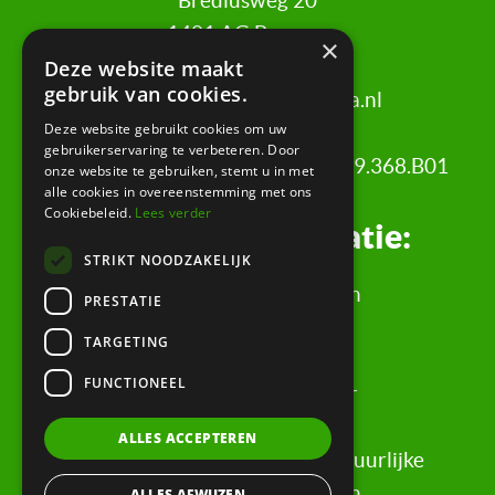
Brediusweg 20
1401 AG Bussum
×
Deze website maakt
gebruik van cookies.
020 521 6699 |
info@certa.nl
Deze website gebruikt cookies om uw
gebruikerservaring te verbeteren. Door
KvK: 34342484 | BTW nr: 8208.79.368.B01
onze website te gebruiken, stemt u in met
alle cookies in overeenstemming met ons
Cookiebeleid.
Lees verder
Juridische informatie:
STRIKT NOODZAKELIJK
Algemene Voorwaarden
PRESTATIE
Klachtenregeling
TARGETING
Privacyverklaring
FUNCTIONEEL
Rechtsgebiedenregister
Evaluatieformulier
ALLES ACCEPTEREN
Rechten & informatie voor natuurlijke
personen, wederpartijen
ALLES AFWIJZEN