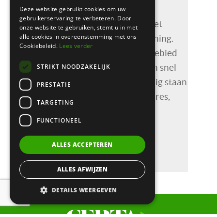
tal van ondernemingsraden en
Deze website gebruikt cookies om uw
gebruikerservaring te verbeteren. Door
medezeggenschapsraden bij met
onze website te gebruiken, stemt u in met
alle cookies in overeenstemming met ons
advies en juridische ondersteuning.
Cookiebeleid.
Lees verder
Over elk aspect van dit rechtsgebied
STRIKT NOODZAKELIJK
kunnen wij u adviseren. We zijn snel
en flexibel inzetbaar. Waar nodig staan
PRESTATIE
wij onze cliënten bij in procedures,
TARGETING
bijvoorbeeld bij de
FUNCTIONEEL
Ondernemingskamer of de
kantonrechter.
ALLES ACCEPTEREN
ALLES AFWIJZEN
DETAILS WEERGEVEN