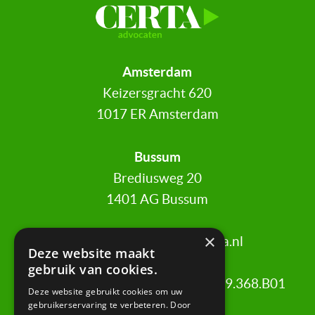
Amsterdam
Keizersgracht 620
1017 ER Amsterdam
Bussum
Brediusweg 20
1401 AG Bussum
×
020 521 6699 |
info@certa.nl
Deze website maakt
gebruik van cookies.
KvK: 34342484 | BTW nr: 8208.79.368.B01
Deze website gebruikt cookies om uw
gebruikerservaring te verbeteren. Door