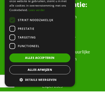
onze website te gebruiken, stemt u in met
Juridische informatie:
alle cookies in overeenstemming met ons
Cookiebeleid.
Lees verder
Algemene Voorwaarden
STRIKT NOODZAKELIJK
Klachtenregeling
PRESTATIE
Privacyverklaring
TARGETING
Rechtsgebiedenregister
Evaluatieformulier
FUNCTIONEEL
Rechten & informatie voor natuurlijke
ALLES ACCEPTEREN
personen, wederpartijen
ALLES AFWIJZEN
Snel naar:
DETAILS WEERGEVEN
Expertises
Nieuws & Kennis
Faillissementen