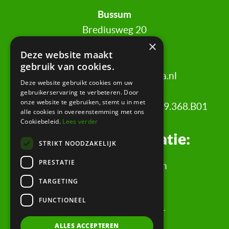
Bussum
Brediusweg 20
×
1401 AG Bussum
Deze website maakt
gebruik van cookies.
020 521 6699 |
info@certa.nl
Deze website gebruikt cookies om uw
gebruikerservaring te verbeteren. Door
onze website te gebruiken, stemt u in met
KvK: 34342484 | BTW nr: 8208.79.368.B01
alle cookies in overeenstemming met ons
Cookiebeleid.
Lees verder
Juridische informatie:
STRIKT NOODZAKELIJK
PRESTATIE
Algemene Voorwaarden
Klachtenregeling
TARGETING
Privacyverklaring
FUNCTIONEEL
Rechtsgebiedenregister
ALLES ACCEPTEREN
Evaluatieformulier