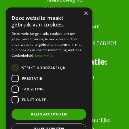
Brediusweg 20
1401 AG Bussum
×
Deze website maakt
gebruik van cookies.
020 521 6699 |
info@certa.nl
Deze website gebruikt cookies om uw
gebruikerservaring te verbeteren. Door
KvK: 34342484 | BTW nr: 8208.79.368.B01
onze website te gebruiken, stemt u in met
alle cookies in overeenstemming met ons
Cookiebeleid.
Lees verder
Juridische informatie:
STRIKT NOODZAKELIJK
Algemene Voorwaarden
PRESTATIE
Klachtenregeling
TARGETING
Privacyverklaring
FUNCTIONEEL
Rechtsgebiedenregister
Evaluatieformulier
ALLES ACCEPTEREN
Rechten & informatie voor natuurlijke
personen, wederpartijen
ALLES AFWIJZEN