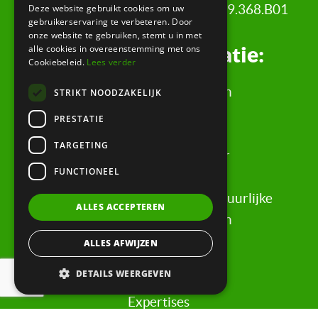
Deze website gebruikt cookies om uw
KvK: 34342484 | BTW nr: 8208.79.368.B01
gebruikerservaring te verbeteren. Door
onze website te gebruiken, stemt u in met
Juridische informatie:
alle cookies in overeenstemming met ons
Cookiebeleid.
Lees verder
Algemene Voorwaarden
STRIKT NOODZAKELIJK
Klachtenregeling
PRESTATIE
Privacyverklaring
TARGETING
Rechtsgebiedenregister
FUNCTIONEEL
Evaluatieformulier
Rechten & informatie voor natuurlijke
ALLES ACCEPTEREN
personen, wederpartijen
ALLES AFWIJZEN
Snel naar:
DETAILS WEERGEVEN
Expertises