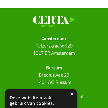
Amsterdam
Keizersgracht 620
1017 ER Amsterdam
Bussum
Brediusweg 20
1401 AG Bussum
×
020 521 6699 |
info@certa.nl
Deze website maakt
gebruik van cookies.