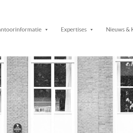
ader
ntoorinformatie
Expertises
Nieuws & 
chts