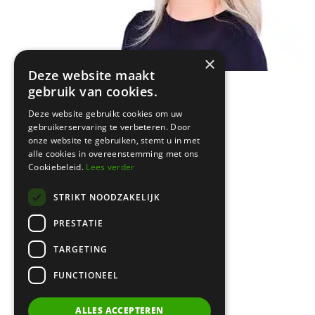
×
Amsterdam
Deze website maakt
Keizersgracht 620
gebruik van cookies.
← zie vorige artikel
1017 ER Amsterdam
Deze website gebruikt cookies om uw
gebruikerservaring te verbeteren. Door
onze website te gebruiken, stemt u in met
Bussum
alle cookies in overeenstemming met ons
Cookiebeleid.
Lees verder
Brediusweg 20
1401 AG Bussum
STRIKT NOODZAKELIJK
PRESTATIE
020 521 6699 |
info@certa.nl
TARGETING
FUNCTIONEEL
KvK: 34342484 | BTW nr:
8208.79.368.B01
ALLES ACCEPTEREN