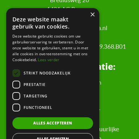
Brediusweg 20
1401 AG Bussum
×
Deze website maakt
gebruik van cookies.
020 521 6699 |
info@certa.nl
Deze website gebruikt cookies om uw
gebruikerservaring te verbeteren. Door
KvK: 34342484 | BTW nr: 8208.79.368.B01
onze website te gebruiken, stemt u in met
alle cookies in overeenstemming met ons
Cookiebeleid.
Lees verder
Juridische informatie:
STRIKT NOODZAKELIJK
Algemene Voorwaarden
PRESTATIE
Klachtenregeling
TARGETING
Privacyverklaring
FUNCTIONEEL
Rechtsgebiedenregister
Evaluatieformulier
ALLES ACCEPTEREN
Rechten & informatie voor natuurlijke
personen, wederpartijen
ALLES AFWIJZEN