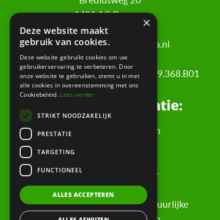
Brediusweg 20
1401 AG Bussum
×
Deze website maakt
gebruik van cookies.
020 521 6699 |
info@certa.nl
Deze website gebruikt cookies om uw
gebruikerservaring te verbeteren. Door
KvK: 34342484 | BTW nr: 8208.79.368.B01
onze website te gebruiken, stemt u in met
alle cookies in overeenstemming met ons
Cookiebeleid.
Lees verder
Juridische informatie:
STRIKT NOODZAKELIJK
Algemene Voorwaarden
PRESTATIE
Klachtenregeling
TARGETING
Privacyverklaring
FUNCTIONEEL
Rechtsgebiedenregister
Evaluatieformulier
ALLES ACCEPTEREN
Rechten & informatie voor natuurlijke
personen, wederpartijen
ALLES AFWIJZEN