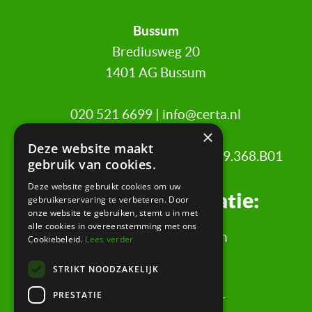
Bussum
Brediusweg 20
1401 AG Bussum
020 521 6699 |
info@certa.nl
×
Deze website maakt
KvK: 34342484 | BTW nr: 8208.79.368.B01
gebruik van cookies.
Deze website gebruikt cookies om uw
Juridische informatie:
gebruikerservaring te verbeteren. Door
onze website te gebruiken, stemt u in met
alle cookies in overeenstemming met ons
Algemene Voorwaarden
Cookiebeleid.
Lees verder
Klachtenregeling
STRIKT NOODZAKELIJK
Privacyverklaring
PRESTATIE
Rechtsgebiedenregister