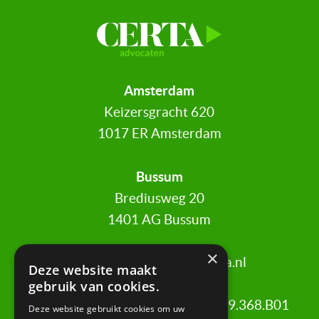
Amsterdam
Keizersgracht 620
1017 ER Amsterdam
Bussum
Brediusweg 20
1401 AG Bussum
×
020 521 6699 |
info@certa.nl
Deze website maakt
gebruik van cookies.
KvK: 34342484 | BTW nr: 8208.79.368.B01
Deze website gebruikt cookies om uw