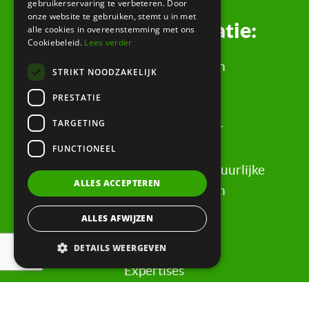
gebruikerservaring te verbeteren. Door
onze website te gebruiken, stemt u in met
Juridische informatie:
alle cookies in overeenstemming met ons
Cookiebeleid.
Lees verder
Algemene Voorwaarden
STRIKT NOODZAKELIJK
Klachtenregeling
PRESTATIE
Privacyverklaring
TARGETING
Rechtsgebiedenregister
Evaluatieformulier
FUNCTIONEEL
Rechten & informatie voor natuurlijke
ALLES ACCEPTEREN
personen, wederpartijen
ALLES AFWIJZEN
Snel naar:
DETAILS WEERGEVEN
Expertises
Nieuws & Kennis