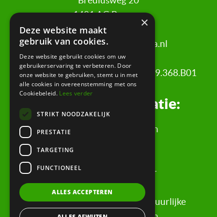
Brediusweg 20
1401 AG Bussum
×
Deze website maakt
gebruik van cookies.
020 521 6699 |
info@certa.nl
Deze website gebruikt cookies om uw
gebruikerservaring te verbeteren. Door
KvK: 34342484 | BTW nr: 8208.79.368.B01
onze website te gebruiken, stemt u in met
alle cookies in overeenstemming met ons
Cookiebeleid.
Lees verder
Juridische informatie:
STRIKT NOODZAKELIJK
Algemene Voorwaarden
PRESTATIE
Klachtenregeling
TARGETING
Privacyverklaring
FUNCTIONEEL
Rechtsgebiedenregister
Evaluatieformulier
ALLES ACCEPTEREN
Rechten & informatie voor natuurlijke
personen, wederpartijen
ALLES AFWIJZEN