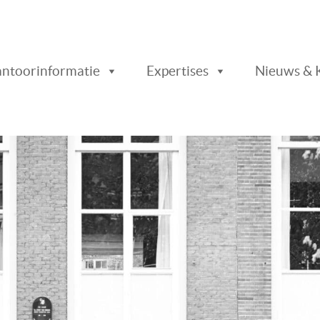
ader
ntoorinformatie
Expertises
Nieuws & 
chts