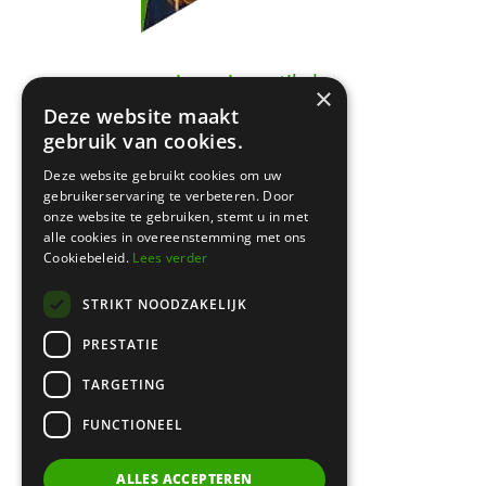
← zie vorige artikel
×
Amsterdam
Deze website maakt
Keizersgracht 620
gebruik van cookies.
1017 ER Amsterdam
Deze website gebruikt cookies om uw
gebruikerservaring te verbeteren. Door
onze website te gebruiken, stemt u in met
Bussum
alle cookies in overeenstemming met ons
Cookiebeleid.
Lees verder
Brediusweg 20
1401 AG Bussum
STRIKT NOODZAKELIJK
PRESTATIE
020 521 6699 |
info@certa.nl
TARGETING
FUNCTIONEEL
KvK: 34342484 | BTW nr:
8208.79.368.B01
ALLES ACCEPTEREN