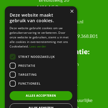
Brediusweg 20
1401 AG Bussum
×
Deze website maakt
gebruik van cookies.
020 521 6699 |
info@certa.nl
Deze website gebruikt cookies om uw
gebruikerservaring te verbeteren. Door
KvK: 34342484 | BTW nr: 8208.79.368.B01
onze website te gebruiken, stemt u in met
alle cookies in overeenstemming met ons
Cookiebeleid.
Lees verder
Juridische informatie:
STRIKT NOODZAKELIJK
Algemene Voorwaarden
PRESTATIE
Klachtenregeling
TARGETING
Privacyverklaring
FUNCTIONEEL
Rechtsgebiedenregister
Evaluatieformulier
ALLES ACCEPTEREN
Rechten & informatie voor natuurlijke
personen, wederpartijen
ALLES AFWIJZEN