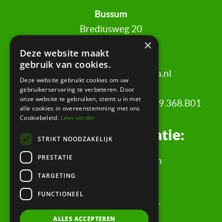
Bussum
Brediusweg 20
×
1401 AG Bussum
Deze website maakt
gebruik van cookies.
020 521 6699 |
info@certa.nl
Deze website gebruikt cookies om uw
gebruikerservaring te verbeteren. Door
onze website te gebruiken, stemt u in met
KvK: 34342484 | BTW nr: 8208.79.368.B01
alle cookies in overeenstemming met ons
Cookiebeleid.
Lees verder
Juridische informatie:
STRIKT NOODZAKELIJK
PRESTATIE
Algemene Voorwaarden
Klachtenregeling
TARGETING
Privacyverklaring
FUNCTIONEEL
Rechtsgebiedenregister
ALLES ACCEPTEREN
Evaluatieformulier