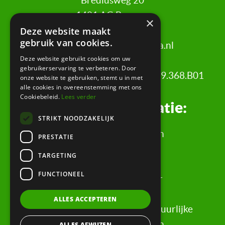
Brediusweg 20
1401 AG Bussum
×
Deze website maakt
gebruik van cookies.
020 521 6699 |
info@certa.nl
Deze website gebruikt cookies om uw
gebruikerservaring te verbeteren. Door
KvK: 34342484 | BTW nr: 8208.79.368.B01
onze website te gebruiken, stemt u in met
alle cookies in overeenstemming met ons
Cookiebeleid.
Lees verder
Juridische informatie:
STRIKT NOODZAKELIJK
Algemene Voorwaarden
PRESTATIE
Klachtenregeling
TARGETING
Privacyverklaring
FUNCTIONEEL
Rechtsgebiedenregister
Evaluatieformulier
ALLES ACCEPTEREN
Rechten & informatie voor natuurlijke
personen, wederpartijen
ALLES AFWIJZEN