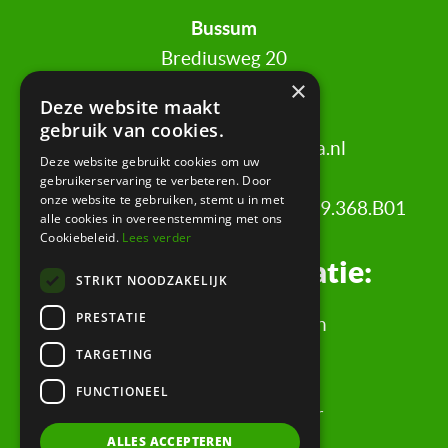
Bussum
Brediusweg 20
×
1401 AG Bussum
Deze website maakt
gebruik van cookies.
020 521 6699 |
info@certa.nl
Deze website gebruikt cookies om uw
gebruikerservaring te verbeteren. Door
onze website te gebruiken, stemt u in met
KvK: 34342484 | BTW nr: 8208.79.368.B01
alle cookies in overeenstemming met ons
Cookiebeleid.
Lees verder
Juridische informatie:
STRIKT NOODZAKELIJK
PRESTATIE
Algemene Voorwaarden
Klachtenregeling
TARGETING
Privacyverklaring
FUNCTIONEEL
Rechtsgebiedenregister
ALLES ACCEPTEREN
Evaluatieformulier