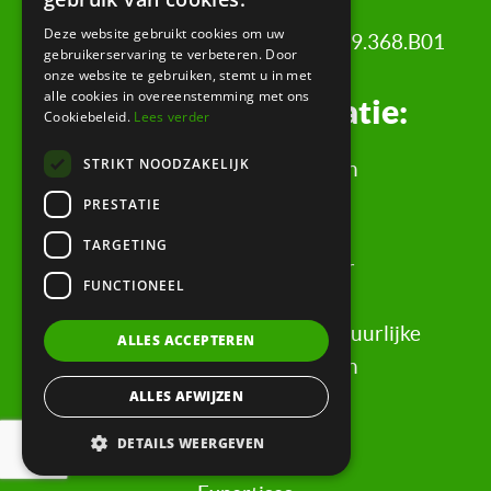
Deze website gebruikt cookies om uw
KvK: 34342484 | BTW nr: 8208.79.368.B01
gebruikerservaring te verbeteren. Door
onze website te gebruiken, stemt u in met
alle cookies in overeenstemming met ons
Juridische informatie:
Cookiebeleid.
Lees verder
STRIKT NOODZAKELIJK
Algemene Voorwaarden
Klachtenregeling
PRESTATIE
Privacyverklaring
TARGETING
Rechtsgebiedenregister
FUNCTIONEEL
Evaluatieformulier
Rechten & informatie voor natuurlijke
ALLES ACCEPTEREN
personen, wederpartijen
ALLES AFWIJZEN
Snel naar:
DETAILS WEERGEVEN