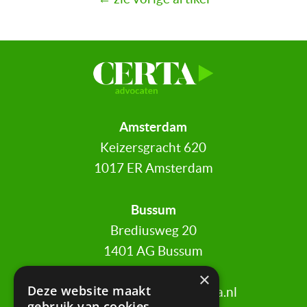
Amsterdam
Keizersgracht 620
1017 ER Amsterdam
Bussum
Brediusweg 20
1401 AG Bussum
×
Deze website maakt
020 521 6699 |
info@certa.nl
gebruik van cookies.