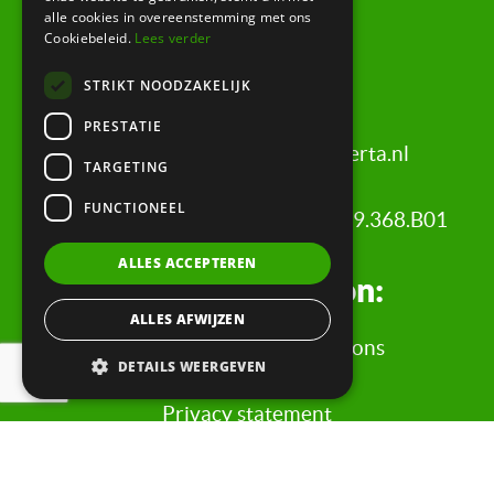
alle cookies in overeenstemming met ons
Bussum
Cookiebeleid.
Lees verder
Brediusweg 20
STRIKT NOODZAKELIJK
1401 AG Bussum
PRESTATIE
+31 (0)20 521 6699 |
info@certa.nl
TARGETING
FUNCTIONEEL
COC: 34342484 | VAT nr: 8208.79.368.B01
ALLES ACCEPTEREN
Legal information:
ALLES AFWIJZEN
General terms and conditions
DETAILS WEERGEVEN
Complaints procedure
Privacy statement
Evaluation form