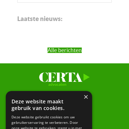
this
website
Laatste nieuws:
Alle berichten
×
Amsterdam
Deze website maakt
gebruik van cookies.
Keizersgracht 620
1017 ER Amsterdam
Deze website gebruikt cookies om uw
gebruikerservaring te verbeteren. Door
onze website te gebruiken, stemt u in met