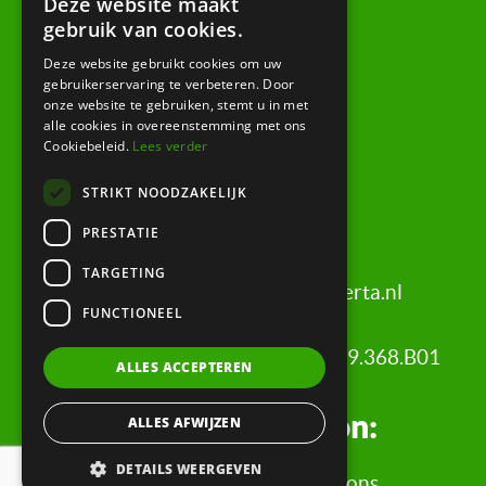
Deze website maakt
gebruik van cookies.
Amsterdam
Keizersgracht 620
Deze website gebruikt cookies om uw
gebruikerservaring te verbeteren. Door
1017 ER Amsterdam
onze website te gebruiken, stemt u in met
alle cookies in overeenstemming met ons
Cookiebeleid.
Lees verder
Bussum
STRIKT NOODZAKELIJK
Brediusweg 20
1401 AG Bussum
PRESTATIE
TARGETING
+31 (0)20 521 6699 |
info@certa.nl
FUNCTIONEEL
COC: 34342484 | VAT nr: 8208.79.368.B01
ALLES ACCEPTEREN
Legal information:
ALLES AFWIJZEN
DETAILS WEERGEVEN
General terms and conditions