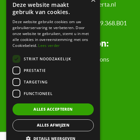
Deze website maakt
+31 (0)20 521 6699 |
info@certa.nl
gebruik van cookies.
Deze website gebruikt cookies om uw
COC: 34342484 | VAT nr: 8208.79.368.B01
gebruikerservaring te verbeteren. Door
onze website te gebruiken, stemt u in met
alle cookies in overeenstemming met ons
Legal information:
Cookiebeleid.
Lees verder
STRIKT NOODZAKELIJK
General terms and conditions
Complaints procedure
PRESTATIE
Privacy statement
TARGETING
Evaluation form
FUNCTIONEEL
Quick links:
ALLES ACCEPTEREN
Expertise
ALLES AFWIJZEN
Bankruptcy reports
DETAILS WEERGEVEN